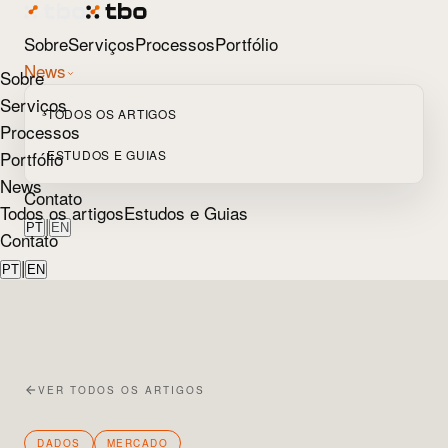
Sobre
Serviços
Processos
Portfólio
News
Sobre
Serviços
TODOS OS ARTIGOS
Processos
Portfólio
ESTUDOS E GUIAS
News
Contato
Todos os artigos
Estudos e Guias
|
PT
EN
Contato
|
PT
EN
VER TODOS OS ARTIGOS
DADOS
MERCADO