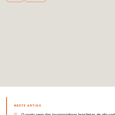
NESTE ARTIGO
O ponto cego das incorporadoras brasileiras de alto pa