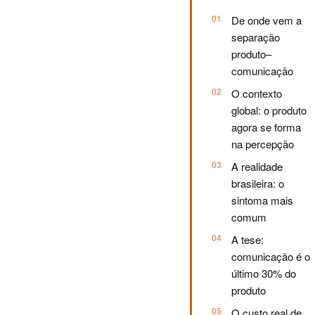
De onde vem a
separação
produto–
comunicação
O contexto
global: o produto
agora se forma
na percepção
A realidade
brasileira: o
sintoma mais
comum
A tese:
comunicação é o
último 30% do
produto
O custo real de