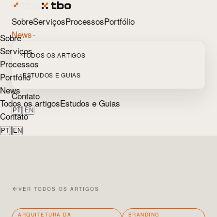
Sobre
Serviços
Processos
Portfólio
News
Sobre
Serviços
TODOS OS ARTIGOS
Processos
Portfólio
ESTUDOS E GUIAS
News
Contato
Todos os artigos
Estudos e Guias
|
PT
EN
Contato
|
PT
EN
VER TODOS OS ARTIGOS
ARQUITETURA DA
BRANDING