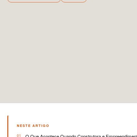
NESTE ARTIGO
O Que Acontece Quando Construtora e Empreendiment