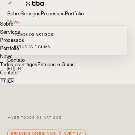
Sobre
Serviços
Processos
Portfólio
News
Sobre
Serviços
TODOS OS ARTIGOS
Processos
Portfólio
ESTUDOS E GUIAS
News
Contato
Todos os artigos
Estudos e Guias
|
PT
EN
Contato
|
PT
EN
VER TODOS OS ARTIGOS
BRANDING IMOBILIÁRIO
CURITIBA