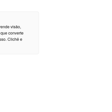
vende visão,
a que converte
so. Clichê e