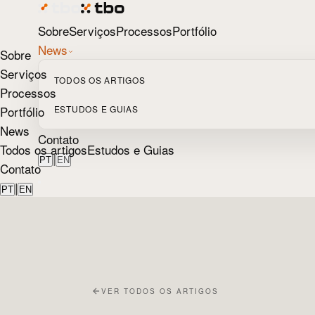
Sobre
Serviços
Processos
Portfólio
News
Sobre
Serviços
TODOS OS ARTIGOS
Processos
Portfólio
ESTUDOS E GUIAS
News
Contato
Todos os artigos
Estudos e Guias
|
PT
EN
Contato
|
PT
EN
VER TODOS OS ARTIGOS