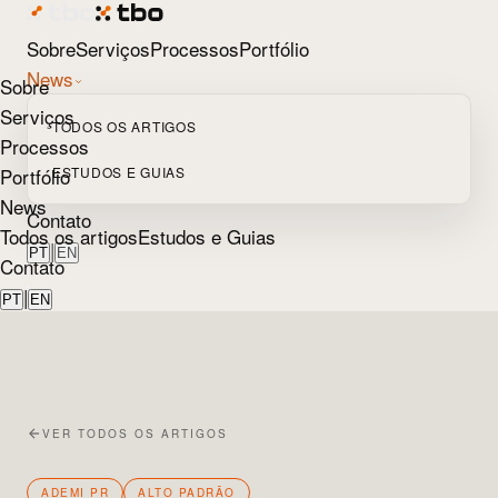
Sobre
Serviços
Processos
Portfólio
News
Sobre
Serviços
TODOS OS ARTIGOS
Processos
Portfólio
ESTUDOS E GUIAS
News
Contato
Todos os artigos
Estudos e Guias
|
PT
EN
Contato
|
PT
EN
VER TODOS OS ARTIGOS
ADEMI PR
ALTO PADRÃO