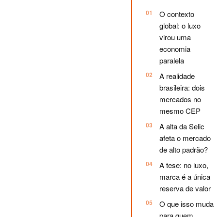
O contexto
global: o luxo
virou uma
economia
paralela
A realidade
brasileira: dois
mercados no
mesmo CEP
A alta da Selic
afeta o mercado
de alto padrão?
A tese: no luxo,
marca é a única
reserva de valor
O que isso muda
para quem