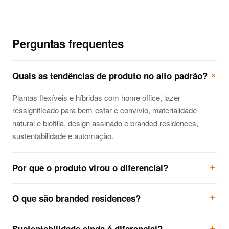
Perguntas frequentes
Quais as tendências de produto no alto padrão?
Plantas flexíveis e híbridas com home office, lazer
ressignificado para bem-estar e convívio, materialidade
natural e biofilia, design assinado e branded residences,
sustentabilidade e automação.
Por que o produto virou o diferencial?
Quando vários empreendimentos disputam o mesmo
O que são branded residences?
comprador na mesma região, planta, lazer, materialidade e
tecnologia decidem a escolha antes do preço. O produto
Empreendimentos associados a grifes de moda, hotelaria ou
certo sustenta tabela; o genérico convida desconto.