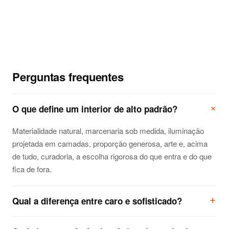
PRÓXIMA PARTE
Ideias de áreas de lazer para condomínios
que valorizam o produto
Perguntas frequentes
O que define um interior de alto padrão?
Materialidade natural, marcenaria sob medida, iluminação
projetada em camadas, proporção generosa, arte e, acima
de tudo, curadoria, a escolha rigorosa do que entra e do que
fica de fora.
Qual a diferença entre caro e sofisticado?
O caro acumula itens; o sofisticado é desenhado e curado.