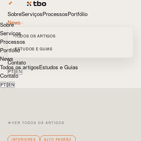
Sobre
Serviços
Processos
Portfólio
News
Sobre
Serviços
TODOS OS ARTIGOS
Processos
Portfólio
ESTUDOS E GUIAS
News
Contato
Todos os artigos
Estudos e Guias
|
PT
EN
Contato
|
PT
EN
VER TODOS OS ARTIGOS
INTERIORES
ALTO PADRÃO