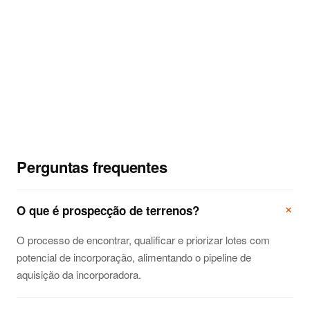
PARTE ANTERIOR
Como funciona a permuta financeira na
incorporação imobiliária
PRÓXIMA PARTE
Estratégia de lançamento imobiliário de
sucesso: o ciclo completo
Perguntas frequentes
O que é prospecção de terrenos?
O processo de encontrar, qualificar e priorizar lotes com
potencial de incorporação, alimentando o pipeline de
aquisição da incorporadora.