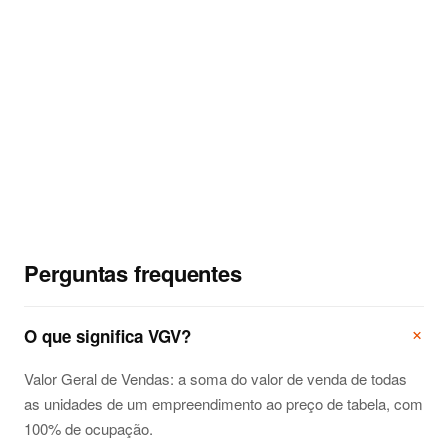
estruturar
Ideias de conteúdo no Instagram para imobiliária
27
Como gerar autoridade no LinkedIn B2B no
28
mercado imobiliário
PRÓXIMA PARTE
Estudo de massa: como extrair o
aproveitamento máximo de um terreno
Perguntas frequentes
O que significa VGV?
Valor Geral de Vendas: a soma do valor de venda de todas
as unidades de um empreendimento ao preço de tabela, com
100% de ocupação.