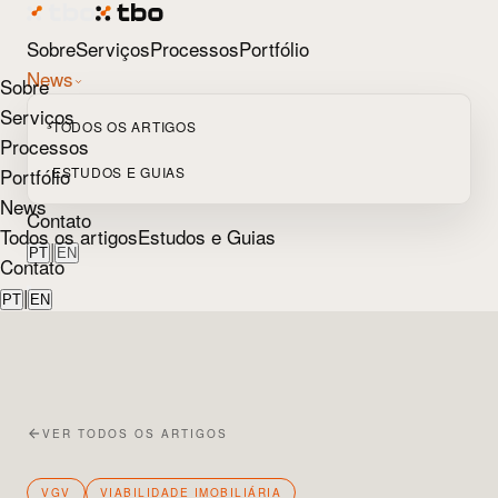
Sobre
Serviços
Processos
Portfólio
News
Sobre
Serviços
TODOS OS ARTIGOS
Processos
Portfólio
ESTUDOS E GUIAS
News
Contato
Todos os artigos
Estudos e Guias
|
PT
EN
Contato
|
PT
EN
VER TODOS OS ARTIGOS
VGV
VIABILIDADE IMOBILIÁRIA