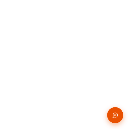
PERMUTA
Como funciona a permuta financeira na incorporação
imobiliária
06 de jun. de 2026
2
min de leitura
PRECIFICACAO
Como precificar unidades em um lançamento
imobiliário
06 de jun. de 2026
2
min de leitura
MERCADO IMOBILIÁRIO