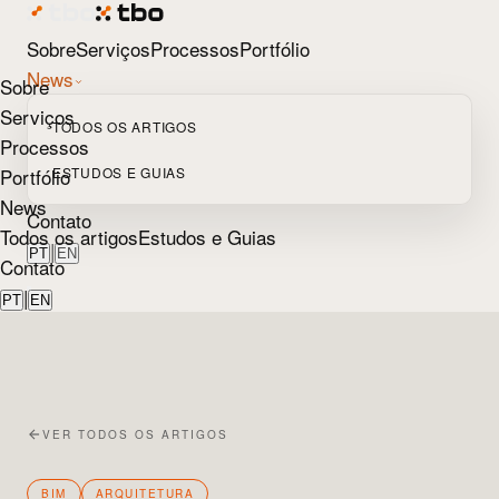
Sobre
Serviços
Processos
Portfólio
News
Sobre
Serviços
TODOS OS ARTIGOS
Processos
Portfólio
ESTUDOS E GUIAS
News
Contato
Todos os artigos
Estudos e Guias
|
PT
EN
Contato
|
PT
EN
VER TODOS OS ARTIGOS
BIM
ARQUITETURA