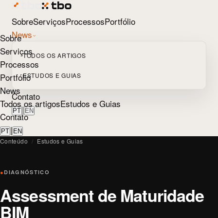
Sobre
Serviços
Processos
Portfólio
News
Sobre
Serviços
TODOS OS ARTIGOS
Processos
Portfólio
ESTUDOS E GUIAS
News
Contato
Todos os artigos
Estudos e Guias
|
PT
EN
Contato
|
PT
EN
Conteúdo
/
Estudos e Guias
●
DIAGNÓSTICO
Assessment de Maturidade
BIM