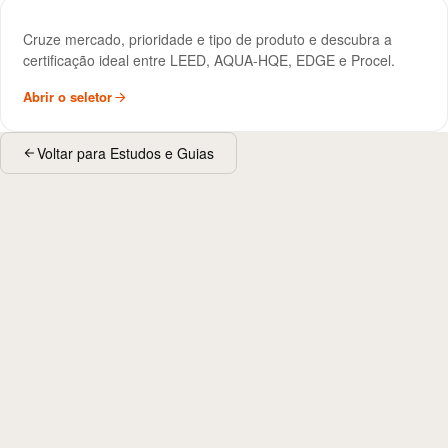
Seletor de Certificação Sustentável
FERRAMENTA
Cruze mercado, prioridade e tipo de produto e descubra a
certificação ideal entre LEED, AQUA-HQE, EDGE e Procel.
Abrir o seletor
Voltar para Estudos e Guias