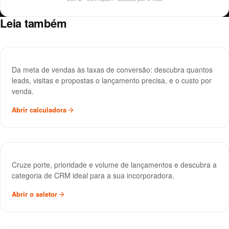
Leia também
Calculadora de Funil de Vendas
FERRAMENTA
Da meta de vendas às taxas de conversão: descubra quantos
leads, visitas e propostas o lançamento precisa, e o custo por
venda.
Abrir calculadora
Seletor de CRM
FERRAMENTA
Cruze porte, prioridade e volume de lançamentos e descubra a
categoria de CRM ideal para a sua incorporadora.
Abrir o seletor