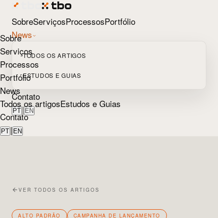
Sobre
Serviços
Processos
Portfólio
News
Sobre
Serviços
TODOS OS ARTIGOS
Processos
Portfólio
ESTUDOS E GUIAS
News
Contato
Todos os artigos
Estudos e Guias
|
PT
EN
Contato
|
PT
EN
VER TODOS OS ARTIGOS
ALTO PADRÃO
CAMPANHA DE LANÇAMENTO