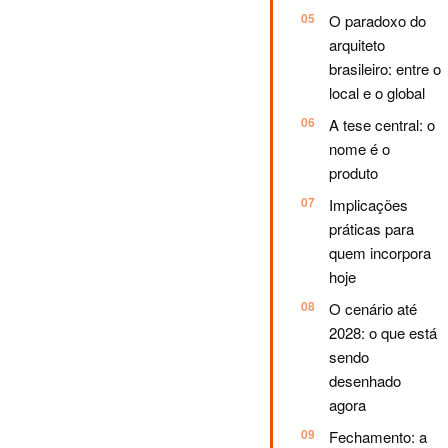
O paradoxo do
arquiteto
brasileiro: entre o
local e o global
A tese central: o
nome é o
produto
Implicações
práticas para
quem incorpora
hoje
O cenário até
2028: o que está
sendo
desenhado
agora
Fechamento: a