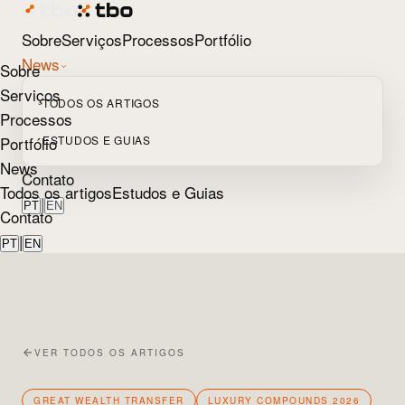
Sobre
Serviços
Processos
Portfólio
News
Sobre
Serviços
TODOS OS ARTIGOS
Processos
Portfólio
ESTUDOS E GUIAS
News
Contato
Todos os artigos
Estudos e Guias
|
PT
EN
Contato
|
PT
EN
VER TODOS OS ARTIGOS
GREAT WEALTH TRANSFER
LUXURY COMPOUNDS 2026