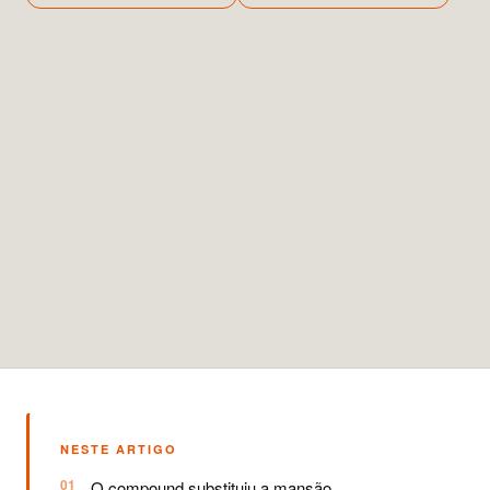
NESTE ARTIGO
O compound substituiu a mansão