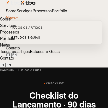
Sobre
Serviços
Processos
Portfólio
News
Sobre
Serviços
TODOS OS ARTIGOS
Processos
Portfólio
ESTUDOS E GUIAS
News
Contato
Todos os artigos
Estudos e Guias
|
PT
EN
Contato
|
PT
EN
Conteúdo
/
Estudos e Guias
●
CHECKLIST
Checklist do
Lançamento · 90 dias