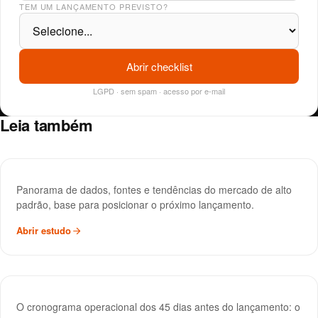
TEM UM LANÇAMENTO PREVISTO?
Abrir checklist
LGPD · sem spam · acesso por e-mail
Leia também
Guia do Mercado Imobiliário
REFERÊNCIA
Panorama de dados, fontes e tendências do mercado de alto
padrão, base para posicionar o próximo lançamento.
Abrir estudo
Checklist Pré-Lançamento · 45 dias
REFERÊNCIA
O cronograma operacional dos 45 dias antes do lançamento: o