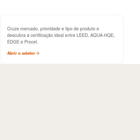
Seletor de Certificação
FERRAMENTA
Cruze mercado, prioridade e tipo de produto e
Sustentável
descubra a certificação ideal entre LEED, AQUA-HQE,
EDGE e Procel.
Abrir o seletor