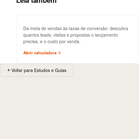
Leia também
Calculadora de Funil de
FERRAMENTA
Da meta de vendas às taxas de conversão: descubra
Vendas
quantos leads, visitas e propostas o lançamento
precisa, e o custo por venda.
Abrir calculadora
Voltar para Estudos e Guias