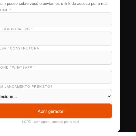
um pouco sobre você e enviamos o link de acesso por e-mail.
NOME
*
IL CORPORATIVO
*
ESA / CONSTRUTORA
FONE / WHATSAPP
*
UM LANÇAMENTO PREVISTO?
Abrir gerador
LGPD · sem spam · acesso por e-mail