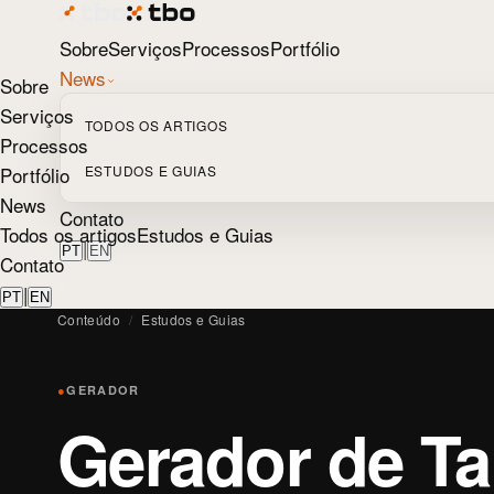
Sobre
Serviços
Processos
Portfólio
News
Sobre
Serviços
TODOS OS ARTIGOS
Processos
Portfólio
ESTUDOS E GUIAS
News
Contato
Todos os artigos
Estudos e Guias
|
PT
EN
Contato
|
PT
EN
Conteúdo
/
Estudos e Guias
●
GERADOR
Gerador de Ta