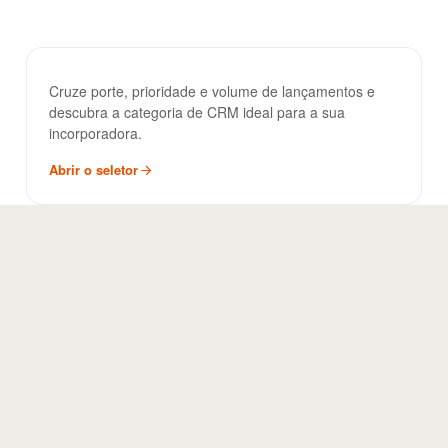
Seletor de CRM
FERRAMENTA
Cruze porte, prioridade e volume de lançamentos e
descubra a categoria de CRM ideal para a sua
incorporadora.
Abrir o seletor