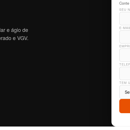
Conte 
SEU 
E-MA
ar e ágio de
erado e VGV.
EMPR
TELE
TEM 