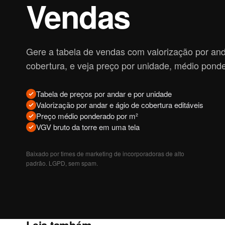
Vendas
Gere a tabela de vendas com valorização por and
cobertura, e veja preço por unidade, médio pond
Tabela de preços por andar e por unidade
Valorização por andar e ágio de cobertura editáveis
Preço médio ponderado por m²
VGV bruto da torre em uma tela
Baixado por times de marketing de incorporadoras de alto
padrão. LGPD, sem spam.