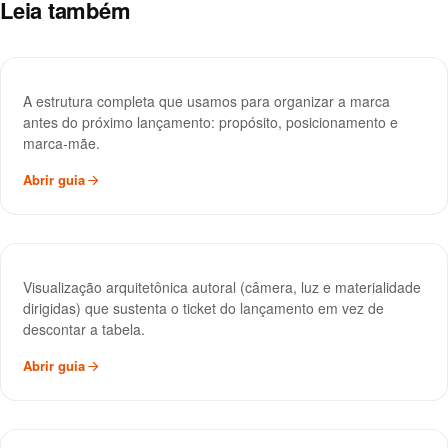
Leia também
Plataforma de Marca
GUIA
A estrutura completa que usamos para organizar a marca
antes do próximo lançamento: propósito, posicionamento e
marca-mãe.
Abrir guia
Imagem 3D Dirigida
GUIA
Visualização arquitetônica autoral (câmera, luz e materialidade
dirigidas) que sustenta o ticket do lançamento em vez de
descontar a tabela.
Abrir guia