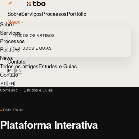
Sobre
Serviços
Processos
Portfólio
News
Sobre
Serviços
TODOS OS ARTIGOS
Processos
Portfólio
ESTUDOS E GUIAS
News
Contato
Todos os artigos
Estudos e Guias
|
PT
EN
Contato
|
PT
EN
Conteúdo
/
Estudos e Guias
●
TBO TWIN
Plataforma Interativa