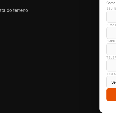
Conte 
SEU 
sta do terreno
E-MA
EMPR
TELE
TEM 