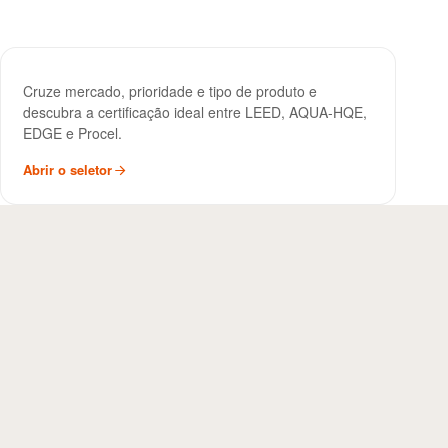
Seletor de Certificação
FERRAMENTA
Cruze mercado, prioridade e tipo de produto e
Sustentável
descubra a certificação ideal entre LEED, AQUA-HQE,
EDGE e Procel.
Abrir o seletor