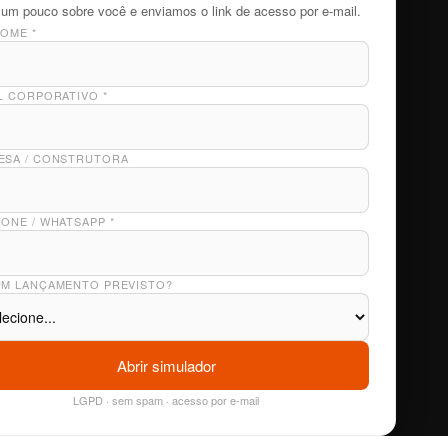
um pouco sobre você e enviamos o link de acesso por e-mail.
NOME
*
IL CORPORATIVO
*
ESA / CONSTRUTORA
FONE / WHATSAPP
*
UM LANÇAMENTO PREVISTO?
Abrir simulador
LGPD · sem spam · acesso por e-mail