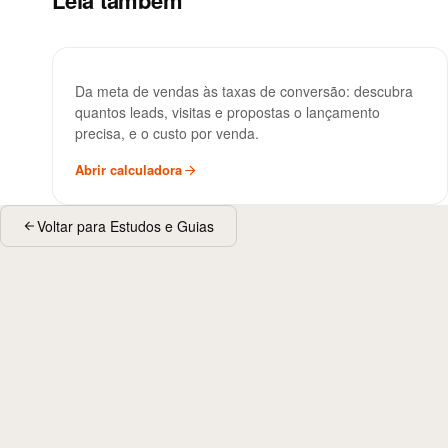
Leia também
Calculadora de Funil de
FERRAMENTA
Da meta de vendas às taxas de conversão: descubra
Vendas
quantos leads, visitas e propostas o lançamento
precisa, e o custo por venda.
Abrir calculadora
Voltar para Estudos e Guias