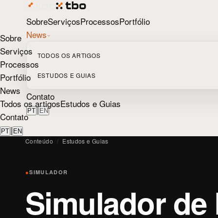
Sobre
Serviços
Processos
Portfólio
News
Sobre
Serviços
TODOS OS ARTIGOS
Processos
Portfólio
ESTUDOS E GUIAS
News
Contato
Todos os artigos
Estudos e Guias
|
PT
EN
Contato
|
PT
EN
Conteúdo
/
Estudos e Guias
●
SIMULADOR
Simulador de