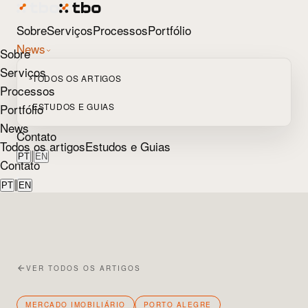
Sobre
Serviços
Processos
Portfólio
News
Sobre
Serviços
TODOS OS ARTIGOS
Processos
Portfólio
ESTUDOS E GUIAS
News
Contato
Todos os artigos
Estudos e Guias
|
PT
EN
Contato
|
PT
EN
VER TODOS OS ARTIGOS
MERCADO IMOBILIÁRIO
PORTO ALEGRE