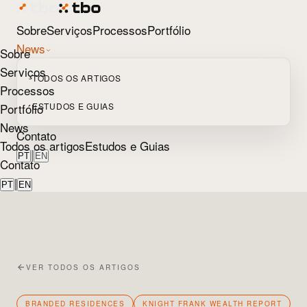
Sobre
Serviços
Processos
Portfólio
News
Sobre
Serviços
TODOS OS ARTIGOS
Processos
Portfólio
ESTUDOS E GUIAS
News
Contato
Todos os artigos
Estudos e Guias
|
PT
EN
Contato
|
PT
EN
VER TODOS OS ARTIGOS
BRANDED RESIDENCES
KNIGHT FRANK WEALTH REPORT