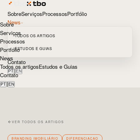
Sobre
Serviços
Processos
Portfólio
News
Sobre
Serviços
TODOS OS ARTIGOS
Processos
Portfólio
ESTUDOS E GUIAS
News
Contato
Todos os artigos
Estudos e Guias
|
PT
EN
Contato
|
PT
EN
VER TODOS OS ARTIGOS
BRANDING IMOBILIÁRIO
DIFERENCIACAO