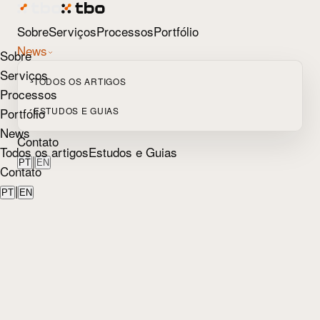
Sobre
Serviços
Processos
Portfólio
News
Sobre
Serviços
TODOS OS ARTIGOS
Processos
Portfólio
ESTUDOS E GUIAS
News
Contato
Todos os artigos
Estudos e Guias
|
PT
EN
Contato
|
PT
EN
Início
/
Blog