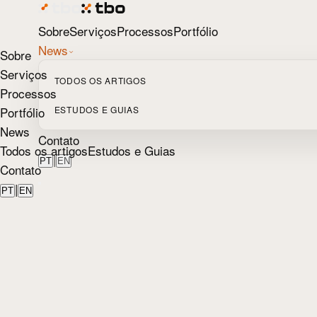
Sobre
Serviços
Processos
Portfólio
News
Sobre
Serviços
TODOS OS ARTIGOS
Processos
Portfólio
ESTUDOS E GUIAS
News
Contato
Todos os artigos
Estudos e Guias
|
PT
EN
Contato
|
PT
EN
Início