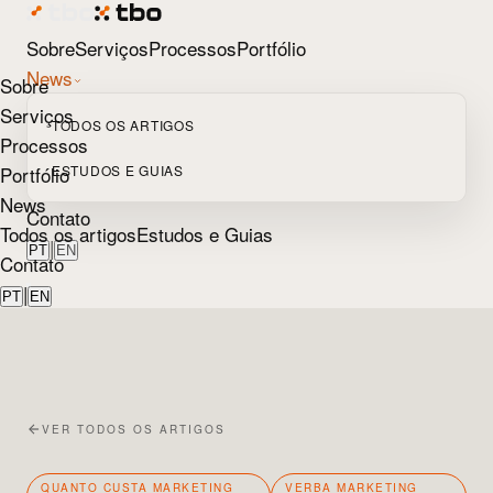
Sobre
Serviços
Processos
Portfólio
News
Sobre
Serviços
TODOS OS ARTIGOS
Processos
Portfólio
ESTUDOS E GUIAS
News
Contato
Todos os artigos
Estudos e Guias
|
PT
EN
Contato
|
PT
EN
VER TODOS OS ARTIGOS
QUANTO CUSTA MARKETING
VERBA MARKETING