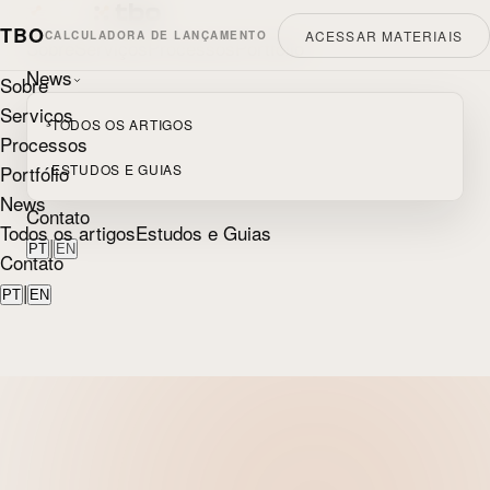
TBO
ACESSAR MATERIAIS
CALCULADORA DE LANÇAMENTO
Sobre
Serviços
Processos
Portfólio
News
Sobre
Serviços
TODOS OS ARTIGOS
Processos
Portfólio
ESTUDOS E GUIAS
News
Contato
Todos os artigos
Estudos e Guias
|
PT
EN
Contato
|
PT
EN