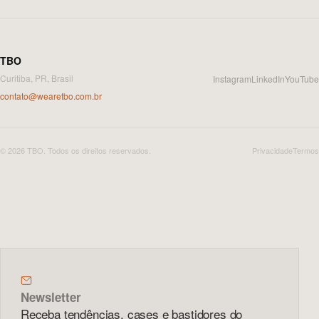
TBO
Curitiba, PR, Brasil
Instagram
LinkedIn
YouTube
contato@wearetbo.com.br
©
2026
TBO
.
Todos os direitos reservados.
Privacidade
Termos
Newsletter
Receba tendências, cases e bastidores do