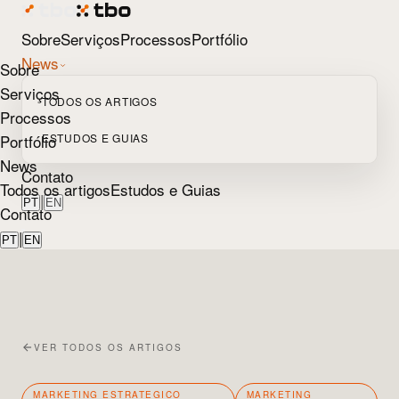
Sobre
Serviços
Processos
Portfólio
News
Sobre
Serviços
TODOS OS ARTIGOS
Processos
Portfólio
ESTUDOS E GUIAS
News
Contato
Todos os artigos
Estudos e Guias
|
PT
EN
Contato
|
PT
EN
VER TODOS OS ARTIGOS
MARKETING ESTRATEGICO
MARKETING