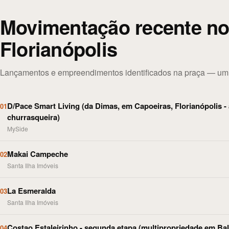
Movimentação recente n
Florianópolis
Lançamentos e empreendimentos identificados na praça — um re
D/Pace Smart Living (da Dimas, em Capoeiras, Florianópolis - 
01
churrasqueira)
MySide
Makai Campeche
02
Santa Ilha Imóveis
La Esmeralda
03
Santa Ilha Imóveis
Costao Estaleirinho - segunda etapa (multipropriedade em Bal
04