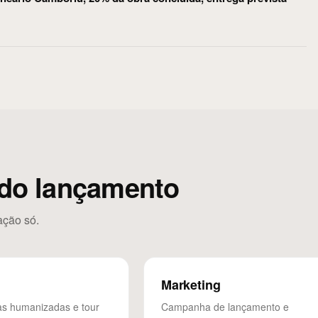
do lançamento
ação só.
Marketing
as humanizadas e tour
Campanha de lançamento e