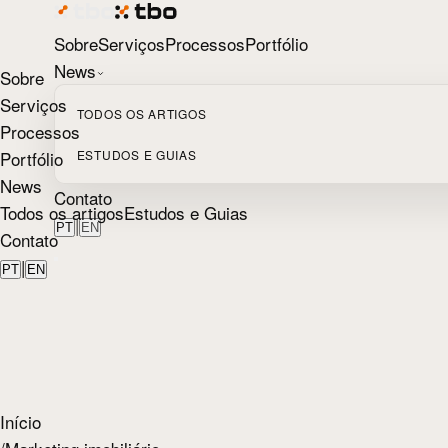
Sobre
Serviços
Processos
Portfólio
News
Sobre
Serviços
TODOS OS ARTIGOS
Processos
Portfólio
ESTUDOS E GUIAS
News
Contato
Todos os artigos
Estudos e Guias
|
PT
EN
Contato
|
PT
EN
Início