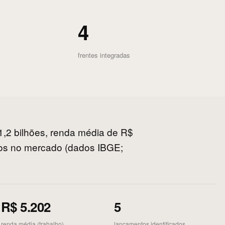
4
frentes integradas
31,2 bilhões, renda média de R$
dos no mercado (dados IBGE;
R$ 5.202
5
renda média (trabalho)
lançamentos identificados