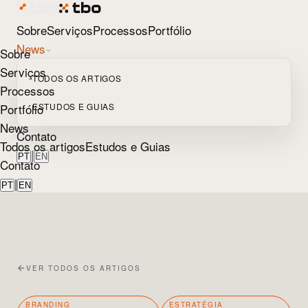
Sobre
Serviços
Processos
Portfólio
News
Sobre
Serviços
TODOS OS ARTIGOS
Processos
Portfólio
ESTUDOS E GUIAS
News
Contato
Todos os artigos
Estudos e Guias
|
PT
EN
Contato
|
PT
EN
VER TODOS OS ARTIGOS
BRANDING
ESTRATÉGIA