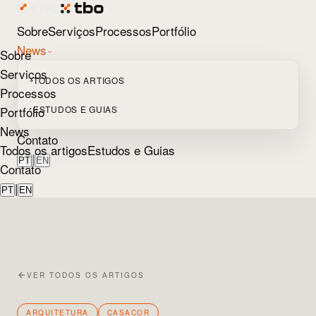
Sobre
Serviços
Processos
Portfólio
News
Sobre
Serviços
TODOS OS ARTIGOS
Processos
Portfólio
ESTUDOS E GUIAS
News
Contato
Todos os artigos
Estudos e Guias
|
PT
EN
Contato
|
PT
EN
VER TODOS OS ARTIGOS
ARQUITETURA
CASACOR