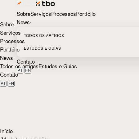
Sobre
Serviços
Processos
Portfólio
News
Sobre
Serviços
TODOS OS ARTIGOS
Processos
Portfólio
ESTUDOS E GUIAS
News
Contato
Todos os artigos
Estudos e Guias
|
PT
EN
Contato
|
PT
EN
Início