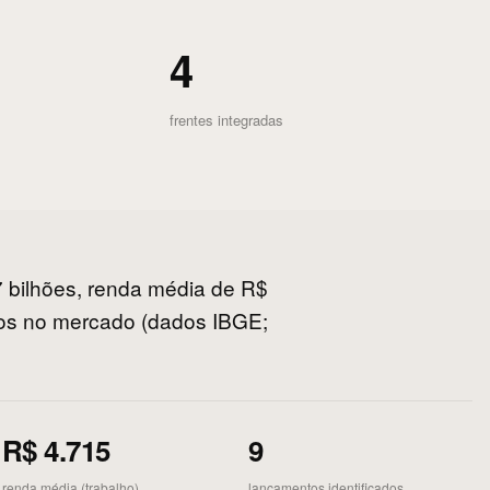
4
frentes integradas
7 bilhões, renda média de R$
dos no mercado (dados IBGE;
R$ 4.715
9
renda média (trabalho)
lançamentos identificados