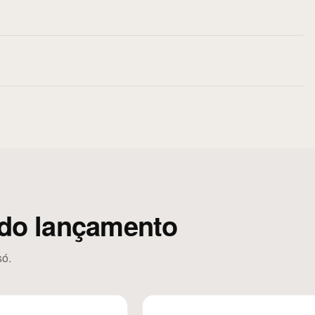
do lançamento
só.