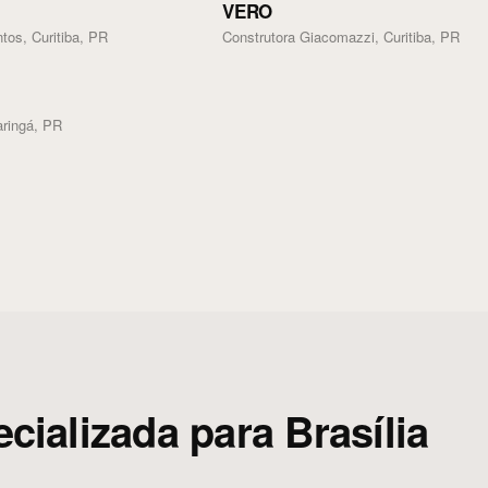
VERO
os, Curitiba, PR
Construtora Giacomazzi, Curitiba, PR
ringá, PR
ializada para Brasília