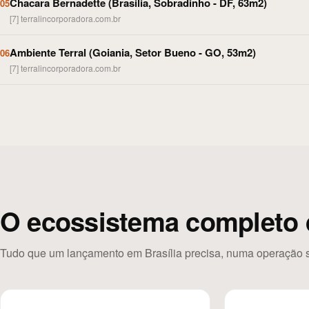
Chacara Bernadette (Brasilia, Sobradinho - DF, 63m2)
05
[7] terralincorporadora.com.br
Ambiente Terral (Goiania, Setor Bueno - GO, 53m2)
06
[7] terralincorporadora.com.br
O ecossistema completo 
Tudo que um lançamento em Brasília precisa, numa operação 