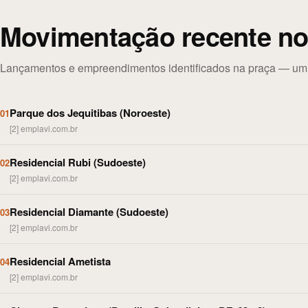
Movimentação recente no
Lançamentos e empreendimentos identificados na praça — um re
Parque dos Jequitibas (Noroeste)
01
[2] emplavi.com.br
Residencial Rubi (Sudoeste)
02
[2] emplavi.com.br
Residencial Diamante (Sudoeste)
03
[2] emplavi.com.br
Residencial Ametista
04
[2] emplavi.com.br