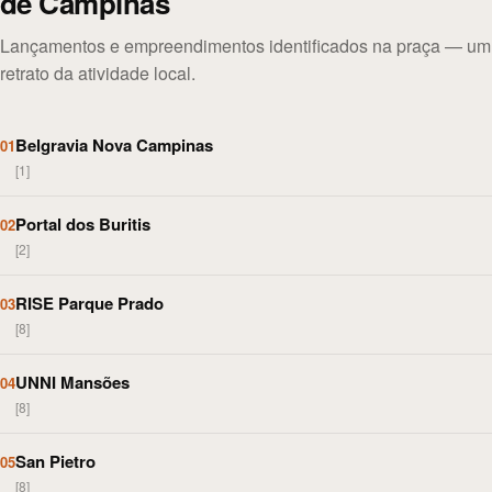
de Campinas
Lançamentos e empreendimentos identificados na praça — um
retrato da atividade local.
Belgravia Nova Campinas
01
[1]
Portal dos Buritis
02
[2]
RISE Parque Prado
03
[8]
UNNI Mansões
04
[8]
San Pietro
05
[8]