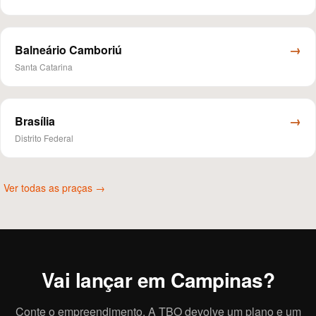
→
Balneário Camboriú
Santa Catarina
→
Brasília
Distrito Federal
Ver todas as praças →
Vai lançar em Campinas?
Conte o empreendimento. A TBO devolve um plano e um