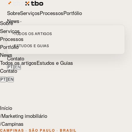
Sobre
Serviços
Processos
Portfólio
News
Sobre
Serviços
TODOS OS ARTIGOS
Processos
Portfólio
ESTUDOS E GUIAS
News
Contato
Todos os artigos
Estudos e Guias
|
PT
EN
Contato
|
PT
EN
Início
/
Marketing imobiliário
/
Campinas
CAMPINAS · SÃO PAULO · BRASIL