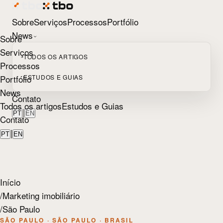
Sobre
Serviços
Processos
Portfólio
News
Sobre
Serviços
TODOS OS ARTIGOS
Processos
Portfólio
ESTUDOS E GUIAS
News
Contato
Todos os artigos
Estudos e Guias
|
PT
EN
Contato
|
PT
EN
Início
/
Marketing imobiliário
/
São Paulo
SÃO PAULO · SÃO PAULO · BRASIL