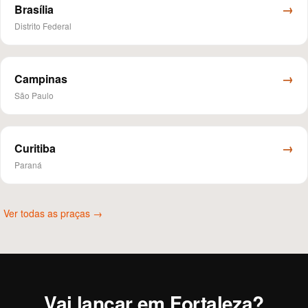
→
Brasília
Distrito Federal
→
Campinas
São Paulo
→
Curitiba
Paraná
Ver todas as praças →
Vai lançar em Fortaleza?