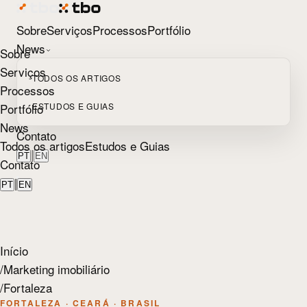
Sobre
Serviços
Processos
Portfólio
News
Sobre
Serviços
TODOS OS ARTIGOS
Processos
Portfólio
ESTUDOS E GUIAS
News
Contato
Todos os artigos
Estudos e Guias
|
PT
EN
Contato
|
PT
EN
Início
/
Marketing imobiliário
/
Fortaleza
FORTALEZA · CEARÁ · BRASIL