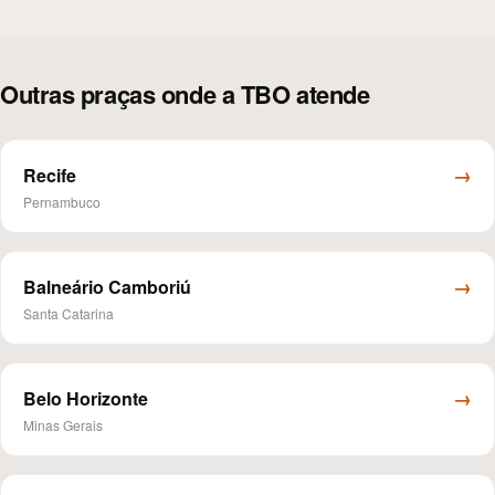
Outras praças onde a TBO atende
→
Recife
Pernambuco
→
Balneário Camboriú
Santa Catarina
→
Belo Horizonte
Minas Gerais