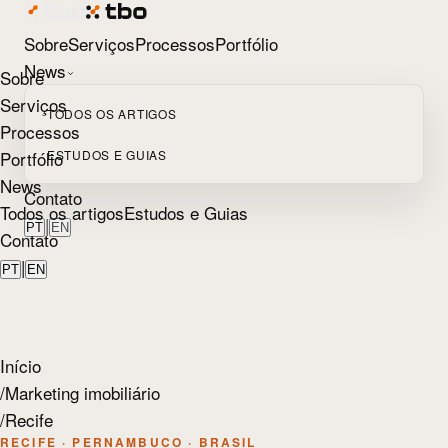
Sobre
Serviços
Processos
Portfólio
News
Sobre
Serviços
TODOS OS ARTIGOS
Processos
Portfólio
ESTUDOS E GUIAS
News
Contato
Todos os artigos
Estudos e Guias
|
PT
EN
Contato
|
PT
EN
Início
/
Marketing imobiliário
/
Recife
RECIFE · PERNAMBUCO · BRASIL