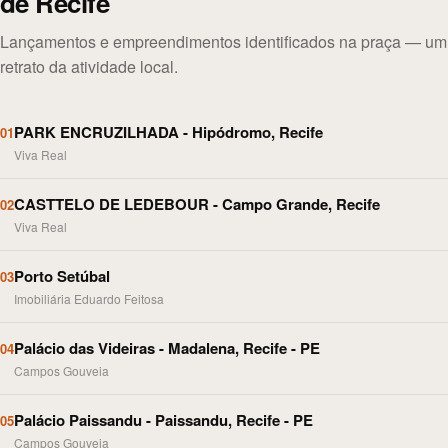
de Recife
Lançamentos e empreendimentos identificados na praça — um
retrato da atividade local.
PARK ENCRUZILHADA - Hipódromo, Recife
01
Viva Real
CASTTELO DE LEDEBOUR - Campo Grande, Recife
02
Viva Real
Porto Setúbal
03
Imobiliária Eduardo Feitosa
Palácio das Videiras - Madalena, Recife - PE
04
Campos Gouveia
Palácio Paissandu - Paissandu, Recife - PE
05
Campos Gouveia