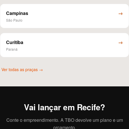
→
Campinas
São Paulo
→
Curitiba
Paraná
Ver todas as praças →
Vai lançar em Recife?
Conte o empreendimento. A TBO devolve um plano e um
orçamento.